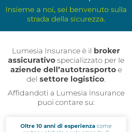
Insieme a noi, sei benvenuto sulla
strada della sicurezza.
Lumesia Insurance è il
broker
assicurativo
specializzato per le
aziende dell’autotrasporto
e
del
settore logistico
.
Affidandoti a Lumesia Insurance
puoi contare su:
Oltre 10 anni di esperienza
come