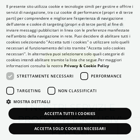
Il presente sito utilizza cookie e tecnologie simili per gestire e offrire i
servizi di navigazione, tra cui cookie di performance (propri e di terze
Soluzioni assicurative
innovative
con la
parti) per comprendere e migliorare l’esperienza di navigazione
dell’utente e cookie di targeting (propri e di terze parti) al fine di
possibilità del
frazionamento mensile
inviare messaggi pubblicitari in linea con le preferenze manifestate
nell’ambito della navigazione in rete. Puoi decidere di abilitare tutti i
cookies selezionando "Accetta tutti i cookies" o utilizzare solo quelli
necessari al funzionamento del sito tramite "Accetta solo cookies
necessari". In alternativa puoi selezionare solo quali categorie di
CONTATTACI
cookies intendi abilitare tramite la lista che segue.Per maggiori
informazioni consulta la nostra
Privacy & Cookie Policy
STRETTAMENTE NECESSARI
PERFORMANCE
TARGETING
NON CLASSIFICATI
MOSTRA DETTAGLI
I NOSTRI SERVIZI E
ACCETTA TUTTI I COOKIES
PRODOTTI ESCLUSIVI
ACCETTA SOLO COOKIES NECESSARI
PER GLI